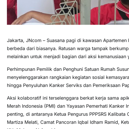
Jakarta, JNcom – Suasana pagi di kawasan Apartemen Ka
berbeda dari biasanya. Ratusan warga tampak berkumpu
melainkan untuk menjadi bagian dari aksi kemanusiaan 
Perhimpunan Pemilik dan Penghuni Satuan Rumah Susun
menyelenggarakan rangkaian kegiatan sosial kemasyarak
hingga Penyuluhan Kanker Serviks dan Pemeriksaan P
Aksi kolaboratif ini terselenggara berkat kerja sama a
Merah Indonesia (PMI) dan Yayasan Pemerhati Kanker Indo
penting, di antaranya Ketua Pengurus PPPSRS Kalibata 
Martiza Melati, Camat Pancoran Iqbal Idham Ramid, Ketu