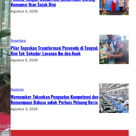
Konsumsi Ikan Sejak Dini
Agustus 5, 2026
Nusantara
Pilar Tegaskan Transformasi Posyandu di Tangsel,
Kini Tak Sekadar Layanan Ibu dan Anak
Agustus 5, 2026
Nasional
Wamenaker Tekankan Penguatan Kompetensi dan
Kemampuan Bahasa untuk Perluas Peluang Kerja
Agustus 3, 2026