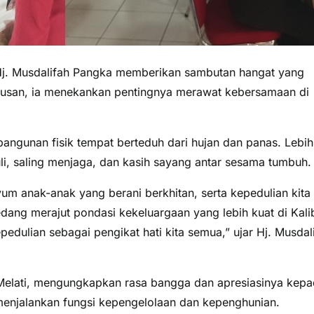
 Hj. Musdalifah Pangka memberikan sambutan hangat yang
lusan, ia menekankan pentingnya merawat kebersamaan di
angunan fisik tempat berteduh dari hujan dan panas. Lebih
uli, saling menjaga, dan kasih sayang antar sesama tumbuh.
nyum anak-anak yang berani berkhitan, serta kepedulian kita
dang merajut pondasi kekeluargaan yang lebih kuat di Kali
pedulian sebagai pengikat hati kita semua,” ujar Hj. Musdal
a Melati, mengungkapkan rasa bangga dan apresiasinya kep
 menjalankan fungsi kepengelolaan dan kepenghunian.