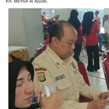
KH. Ma’mun Al Ayyubi.