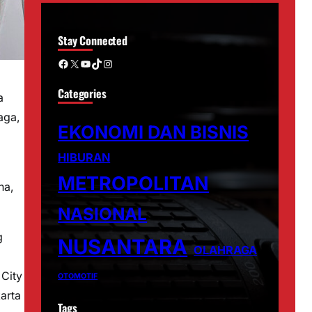
Stay Connected
Facebook
X
YouTube
TikTok
Instagram
Categories
a
aga,
EKONOMI DAN BISNIS
HIBURAN
METROPOLITAN
na,
NASIONAL
g
NUSANTARA
OLAHRAGA
 City
OTOMOTIF
arta
Tags