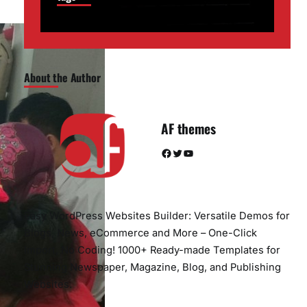
About the Author
AF themes
Facebook
Twitter
YouTube
Easy WordPress Websites Builder: Versatile Demos for
Blogs, News, eCommerce and More – One-Click
Import, No Coding! 1000+ Ready-made Templates for
Stunning Newspaper, Magazine, Blog, and Publishing
Websites.