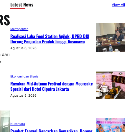
Latest News
View All
RS
Metropolitan
Realisasi Laba Food Station Anjlok, DPRD DKI
Dorong Penjualan Produk hingga Rusunawa
Agustus 6, 2026
 dari
k
Ekonomi dan Bisnis
Rayakan Mid-Autumn Festival dengan Mooncake
Spesial dari Hotel Ciputra Jakarta
Agustus 5, 2026
Nusantara
Pemkot Tangsel Gencarkan Gemarikan, Dorong