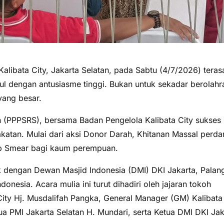
libata City, Jakarta Selatan, pada Sabtu (4/7/2026) teras
l dengan antusiasme tinggi. Bukan untuk sekadar berolahr
yang besar.
 (PPPSRS), bersama Badan Pengelola Kalibata City sukses
atan. Mulai dari aksi Donor Darah, Khitanan Massal perda
ap Smear bagi kaum perempuan.
pik dengan Dewan Masjid Indonesia (DMI) DKI Jakarta, Palan
nesia. Acara mulia ini turut dihadiri oleh jajaran tokoh
City Hj. Musdalifah Pangka, General Manager (GM) Kalibata
a PMI Jakarta Selatan H. Mundari, serta Ketua DMI DKI Jak