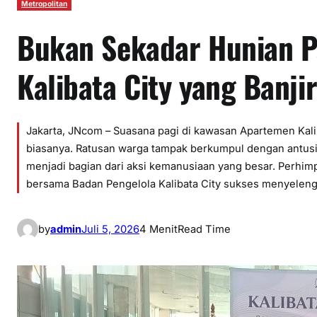
Metropolitan
Bukan Sekadar Hunian P
Kalibata City yang Banji
Jakarta, JNcom – Suasana pagi di kawasan Apartemen Kaliba
biasanya. Ratusan warga tampak berkumpul dengan antusi
menjadi bagian dari aksi kemanusiaan yang besar. Perhi
bersama Badan Pengelola Kalibata City sukses menyelen
by
admin
Juli 5, 2026
4 Menit
Read Time