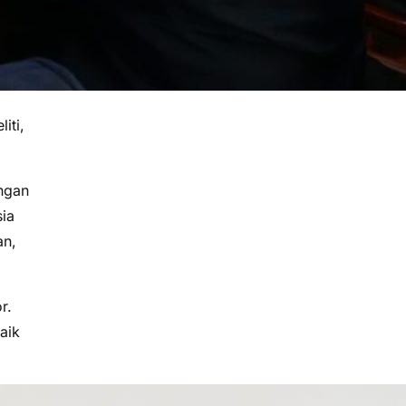
iti,
ngan
sia
an,
r.
aik