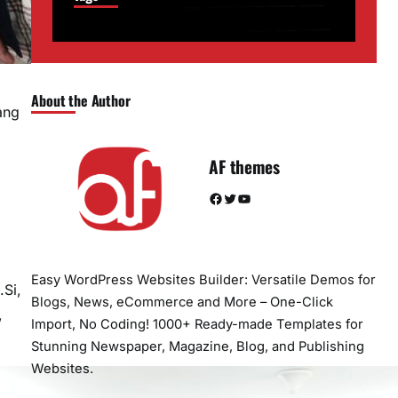
About the Author
ang
AF themes
Facebook
Twitter
YouTube
Easy WordPress Websites Builder: Versatile Demos for
.Si,
Blogs, News, eCommerce and More – One-Click
,
Import, No Coding! 1000+ Ready-made Templates for
Stunning Newspaper, Magazine, Blog, and Publishing
Websites.