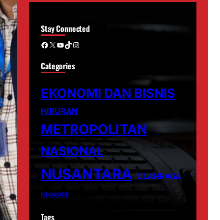
Stay Connected
Facebook
X
YouTube
TikTok
Instagram
Categories
EKONOMI DAN BISNIS
HIBURAN
METROPOLITAN
NASIONAL
NUSANTARA
OLAHRAGA
OTOMOTIF
Tags