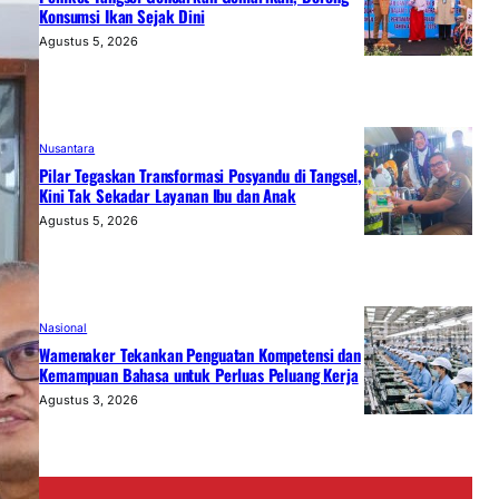
Konsumsi Ikan Sejak Dini
Agustus 5, 2026
Nusantara
Pilar Tegaskan Transformasi Posyandu di Tangsel,
Kini Tak Sekadar Layanan Ibu dan Anak
Agustus 5, 2026
Nasional
Wamenaker Tekankan Penguatan Kompetensi dan
Kemampuan Bahasa untuk Perluas Peluang Kerja
Agustus 3, 2026