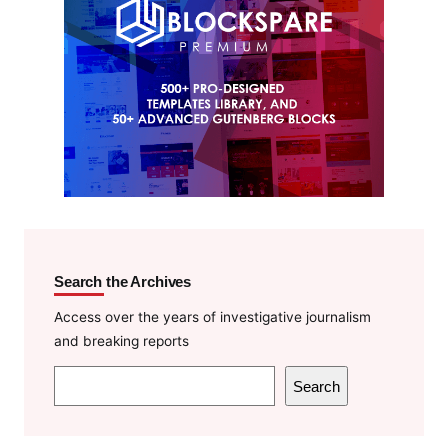
Search the Archives
Access over the years of investigative journalism
and breaking reports
S
Search
e
a