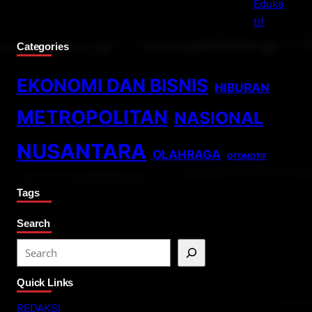
Categories
EKONOMI DAN BISNIS
HIBURAN
METROPOLITAN
NASIONAL
NUSANTARA
OLAHRAGA
OTOMOTIF
Tags
Search
S
e
Quick Links
a
r
REDAKSI