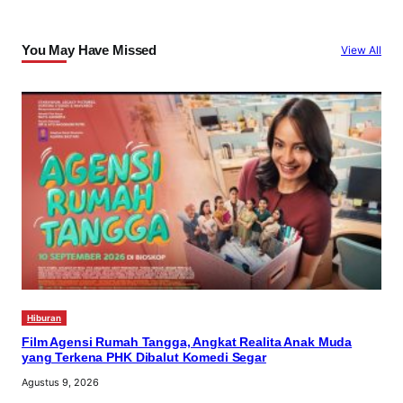
r
c
You May Have Missed
View All
h
Hiburan
Film Agensi Rumah Tangga, Angkat Realita Anak Muda
yang Terkena PHK Dibalut Komedi Segar
Agustus 9, 2026