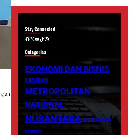
Stay Connected
Facebook
X
YouTube
TikTok
Instagram
Categories
EKONOMI DAN BISNIS
HIBURAN
METROPOLITAN
engah
NASIONAL
NUSANTARA
OLAHRAGA
OTOMOTIF