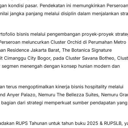
ngan kondisi pasar. Pendekatan ini memungkinkan Perseroa
ai jangka panjang melalui disiplin dalam menjalankan stra
tofolio bisnis melalui pengembangan proyek-proyek strate
n, Perseroan meluncurkan Cluster Orchid di Perumahan Metro
n Residence Jakarta Barat, The Botanica Signature
it Cimanggu City Bogor, pada Cluster Savana Botheo, Clust
ar segmen menengah dengan konsep hunian modern dan
an terus mengoptimalkan kinerja bisnis hospitality melalui
d Anyer Palazo, Nemuru The Bellezza Suites, Nemuru Gra
i bagian dari strategi memperkuat sumber pendapatan yang
ngadakan RUPS Tahunan untuk tahun buku 2025 & RUPSLB, y