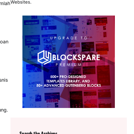
Websites.
umlah
roan
snis
ung.
Search the Archives