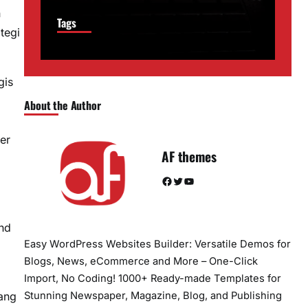
n
Tags
tegi
gis
About the Author
er
AF themes
Facebook
Twitter
YouTube
nd
Easy WordPress Websites Builder: Versatile Demos for
Blogs, News, eCommerce and More – One-Click
Import, No Coding! 1000+ Ready-made Templates for
Stunning Newspaper, Magazine, Blog, and Publishing
ang