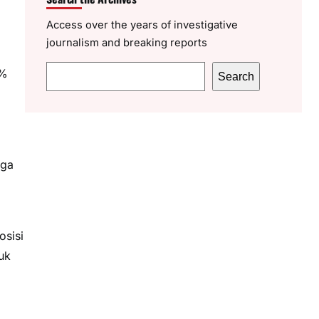
Access over the years of investigative
journalism and breaking reports
S
6%
Search
e
a
r
c
uga
h
osisi
uk