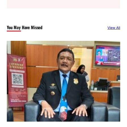
a
r
c
You May Have Missed
View All
h