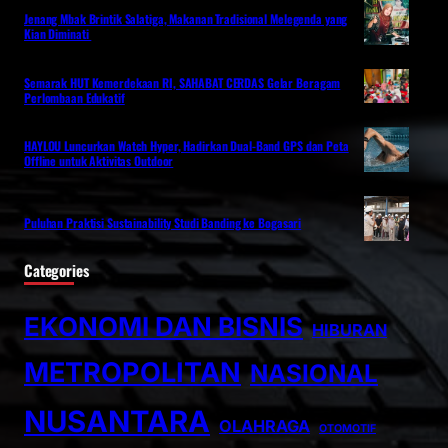
Jenang Mbak Brintik Salatiga, Makanan Tradisional Melegenda yang
Kian Diminati
Semarak HUT Kemerdekaan RI, SAHABAT CERDAS Gelar Beragam
Perlombaan Edukatif
HAYLOU Luncurkan Watch Hyper, Hadirkan Dual-Band GPS dan Peta
Offline untuk Aktivitas Outdoor
Puluhan Praktisi Sustainability Studi Banding ke Bogasari
Categories
EKONOMI DAN BISNIS
HIBURAN
METROPOLITAN
NASIONAL
NUSANTARA
OLAHRAGA
OTOMOTIF