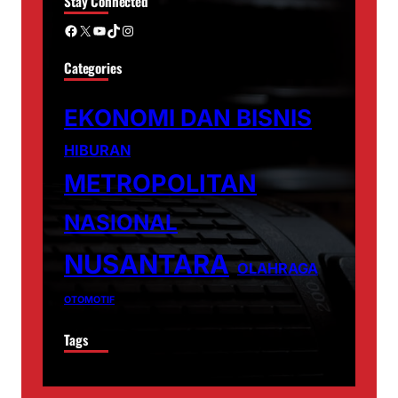
Stay Connected
Facebook
X
YouTube
TikTok
Instagram
Categories
EKONOMI DAN BISNIS
HIBURAN
METROPOLITAN
NASIONAL
NUSANTARA
OLAHRAGA
OTOMOTIF
Tags