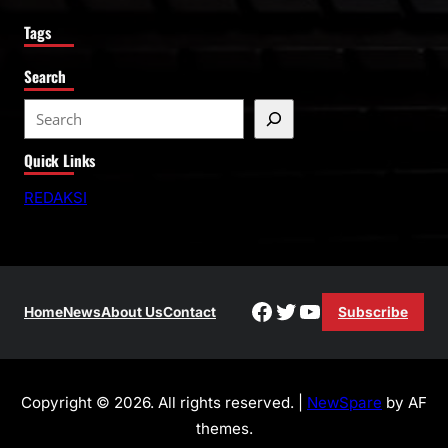
Tags
Search
S
e
Quick Links
a
r
REDAKSI
c
h
Facebook
Twitter
YouTube
Home
News
About Us
Contact
Subscribe
Copyright © 2026. All rights reserved. |
NewSpare
by AF
themes.