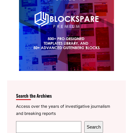
Search the Archives
Access over the years of investigative journalism
and breaking reports
S
Search
e