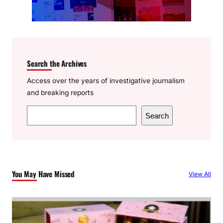
Search the Archives
Access over the years of investigative journalism
and breaking reports
S
Search
e
a
r
c
You May Have Missed
View All
h