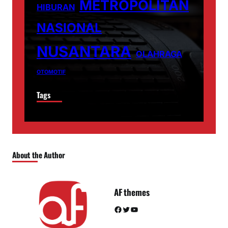
METROPOLITAN
HIBURAN
NASIONAL
NUSANTARA
OLAHRAGA
OTOMOTIF
Tags
About the Author
AF themes
Facebook
Twitter
YouTube