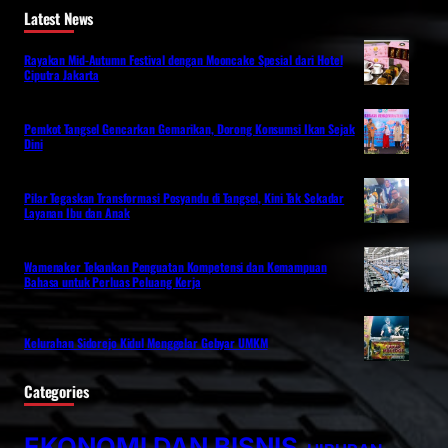
Latest News
Rayakan Mid-Autumn Festival dengan Mooncake Spesial dari Hotel
Ciputra Jakarta
Pemkot Tangsel Gencarkan Gemarikan, Dorong Konsumsi Ikan Sejak
Dini
Pilar Tegaskan Transformasi Posyandu di Tangsel, Kini Tak Sekadar
Layanan Ibu dan Anak
Wamenaker Tekankan Penguatan Kompetensi dan Kemampuan
Bahasa untuk Perluas Peluang Kerja
Kelurahan Sidorejo Kidul Menggelar Gebyar UMKM
Categories
EKONOMI DAN BISNIS