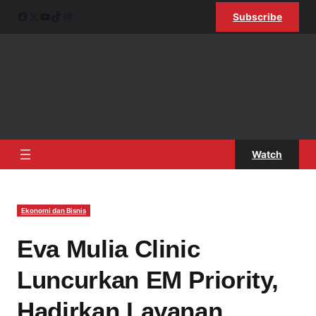
Lewati
Facebook
X
YouTube
TikTok
Instagram
Subscribe
ke
konten
Watch
Ekonomi dan Bisnis
Eva Mulia Clinic
Luncurkan EM Priority,
Hadirkan Layanan