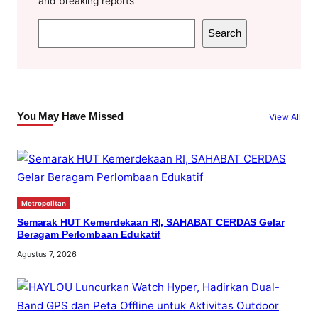
and breaking reports
S
Search
e
a
r
c
You May Have Missed
View All
h
Metropolitan
Semarak HUT Kemerdekaan RI, SAHABAT CERDAS Gelar
Beragam Perlombaan Edukatif
Agustus 7, 2026