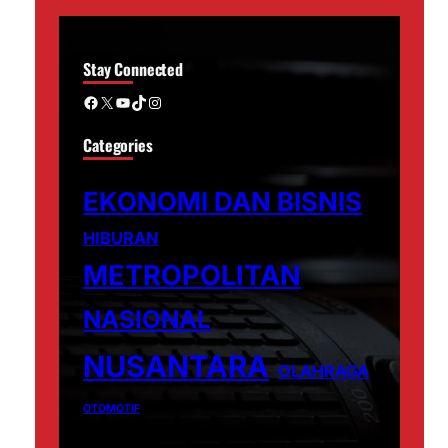
Stay Connected
Facebook
X
YouTube
TikTok
Instagram
Categories
EKONOMI DAN BISNIS
HIBURAN
METROPOLITAN
NASIONAL
NUSANTARA
OLAHRAGA
OTOMOTIF