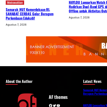
HAYLOU Luncurkan Watch 
Metropolitan
Hadirkan Dual-Band GPS d
Semarak HUT Kemerdekaan RI,
Offline untuk Aktivitas Out
SAHABAT CERDAS Gelar Beragam
Perlombaan Edukatif
Agustus 7, 2026
Agustus 7, 2026
About the Author
Latest News
Semarak HUT Kemer
Beragam Perlombaan
AF themes
Facebook
Twitter
YouTube
HAYLOU Luncurkan W