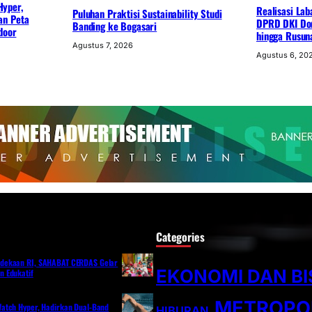
Hyper,
Realisasi Lab
Puluhan Praktisi Sustainability Studi
an Peta
DPRD DKI Dor
Banding ke Bogasari
door
hingga Rusun
Agustus 7, 2026
Agustus 6, 20
Categories
dekaan RI, SAHABAT CERDAS Gelar
EKONOMI DAN BI
 Edukatif
METROPO
atch Hyper, Hadirkan Dual-Band
HIBURAN