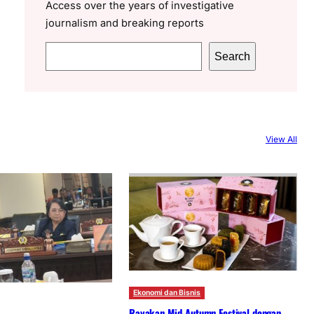
Access over the years of investigative
journalism and breaking reports
S
Search
e
a
r
c
View All
h
Ekonomi dan Bisnis
Rayakan Mid-Autumn Festival dengan