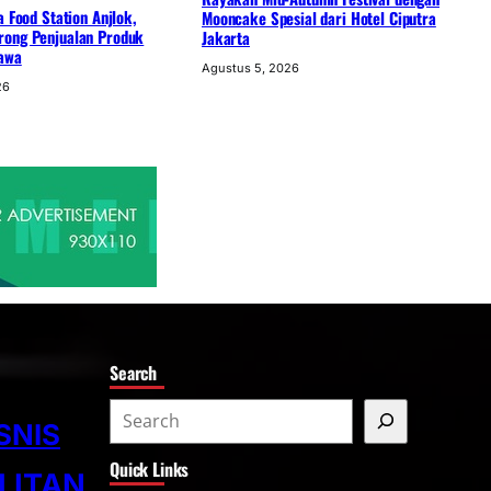
a Food Station Anjlok,
Mooncake Spesial dari Hotel Ciputra
ong Penjualan Produk
Jakarta
awa
Agustus 5, 2026
26
Search
S
SNIS
e
Quick Links
a
LITAN